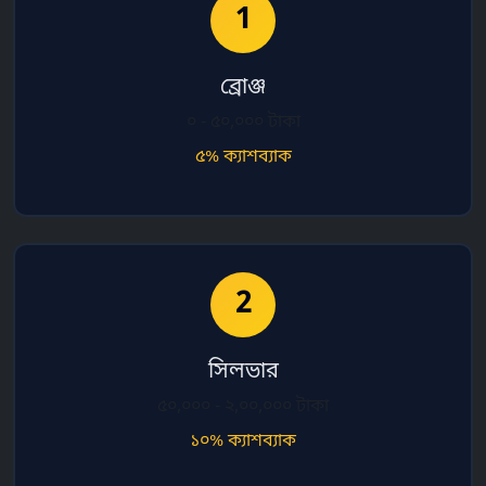
1
ব্রোঞ্জ
০ - ৫০,০০০ টাকা
৫% ক্যাশব্যাক
2
সিলভার
৫০,০০০ - ২,০০,০০০ টাকা
১০% ক্যাশব্যাক