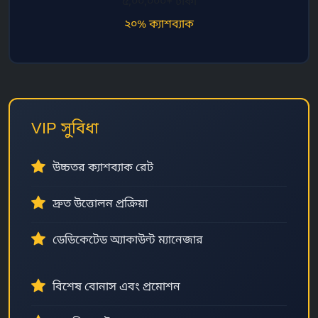
৫,০০,০০০+ টাকা
২০% ক্যাশব্যাক
VIP সুবিধা
উচ্চতর ক্যাশব্যাক রেট
দ্রুত উত্তোলন প্রক্রিয়া
ডেডিকেটেড অ্যাকাউন্ট ম্যানেজার
বিশেষ বোনাস এবং প্রমোশন