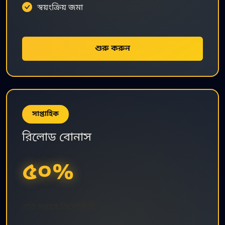
স্বয়ংক্রিয় জমা
শুরু করুন
সাপ্তাহিক
রিলোড বোনাস
৫০%
প্রতি সপ্তাহে ডিপোজিটে