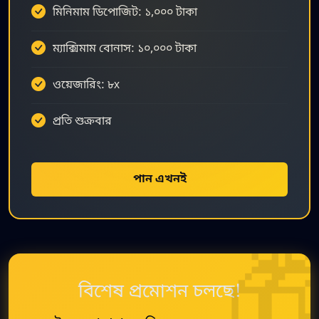
মিনিমাম ডিপোজিট: ১,০০০ টাকা
ম্যাক্সিমাম বোনাস: ১০,০০০ টাকা
ওয়েজারিং: ৮x
প্রতি শুক্রবার
পান এখনই
বিশেষ প্রমোশন চলছে!