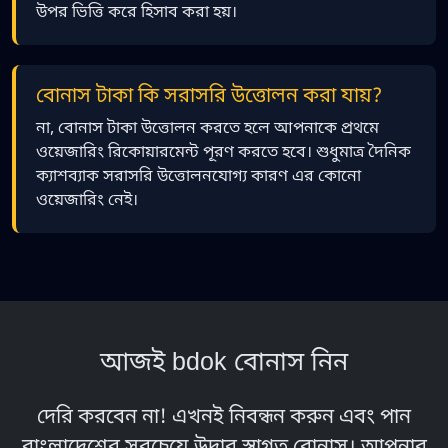
উপর ভিত্তি করে হিসাব করা হয়।
বোনাস টাকা কি সরাসরি উত্তোলন করা যায়?
না, বোনাস টাকা উত্তোলন করতে হলে আপনাকে প্রথমে
ওয়েজারিং রিকোয়ারমেন্ট পূরণ করতে হবে। শুধুমাত্র দৈনিক
ক্যাশব্যাক সরাসরি উত্তোলনযোগ্য কারণ এর কোনো
ওয়েজারিং নেই।
আজই bdok বোনাস নিন
দেরি করবেন না! এখনই নিবন্ধন করুন এবং পান