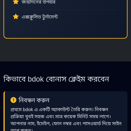
জন্মদিনের উপহার
এক্সক্লুসিভ টুর্নামেন্ট
কিভাবে bdok বোনাস ক্লেইম করবেন
নিবন্ধন করুন
প্রথমে bdok এ একটি অ্যাকাউন্ট তৈরি করুন। নিবন্ধন
প্রক্রিয়া খুবই সহজ এবং মাত্র কয়েক মিনিট সময় লাগে।
আপনার নাম, ইমেইল, ফোন নম্বর এবং পাসওয়ার্ড দিয়ে সাইন