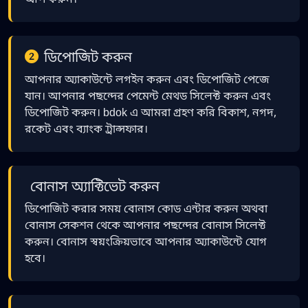
আপ করুন।
ডিপোজিট করুন
আপনার অ্যাকাউন্টে লগইন করুন এবং ডিপোজিট পেজে
যান। আপনার পছন্দের পেমেন্ট মেথড সিলেক্ট করুন এবং
ডিপোজিট করুন। bdok এ আমরা গ্রহণ করি বিকাশ, নগদ,
রকেট এবং ব্যাংক ট্রান্সফার।
বোনাস অ্যাক্টিভেট করুন
ডিপোজিট করার সময় বোনাস কোড এন্টার করুন অথবা
বোনাস সেকশন থেকে আপনার পছন্দের বোনাস সিলেক্ট
করুন। বোনাস স্বয়ংক্রিয়ভাবে আপনার অ্যাকাউন্টে যোগ
হবে।