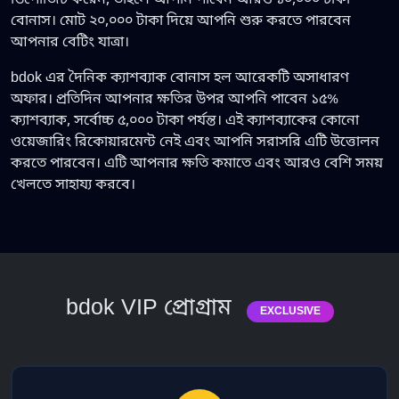
বোনাস। মোট ২০,০০০ টাকা দিয়ে আপনি শুরু করতে পারবেন
আপনার বেটিং যাত্রা।
bdok এর দৈনিক ক্যাশব্যাক বোনাস হল আরেকটি অসাধারণ
অফার। প্রতিদিন আপনার ক্ষতির উপর আপনি পাবেন ১৫%
ক্যাশব্যাক, সর্বোচ্চ ৫,০০০ টাকা পর্যন্ত। এই ক্যাশব্যাকের কোনো
ওয়েজারিং রিকোয়ারমেন্ট নেই এবং আপনি সরাসরি এটি উত্তোলন
করতে পারবেন। এটি আপনার ক্ষতি কমাতে এবং আরও বেশি সময়
খেলতে সাহায্য করবে।
bdok VIP প্রোগ্রাম
EXCLUSIVE