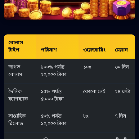
বোনাস
টাইপ
পরিমাণ
ওয়েজারিং
মেয়াদ
স্বাগত
১০০% পর্যন্ত
১০x
৩০ দিন
বোনাস
২০,০০০ টাকা
দৈনিক
১৫% পর্যন্ত
কোনো নেই
২৪ ঘন্টা
ক্যাশব্যাক
৫,০০০ টাকা
সাপ্তাহিক
৫০% পর্যন্ত
৮x
৭ দিন
রিলোড
১০,০০০ টাকা