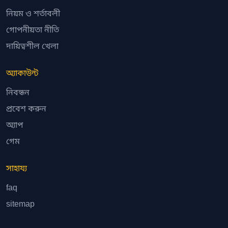
নিয়ম ও শর্তাবলী
গোপনীয়তা নীতি
দায়িত্বশীল খেলা
অ্যাকাউন্ট
নিবন্ধন
প্রবেশ করুন
অ্যাপ
গেম
সাহায্য
faq
sitemap